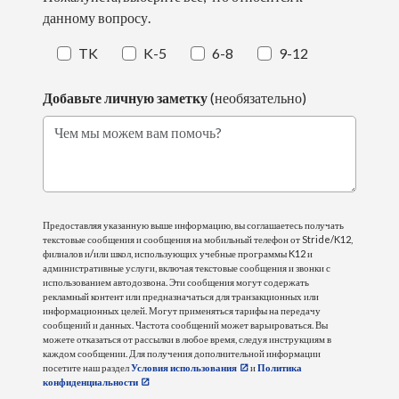
данному вопросу.
TK
K-5
6-8
9-12
Добавьте личную заметку
(необязательно)
Чем мы можем вам помочь?
Предоставляя указанную выше информацию, вы соглашаетесь получать
текстовые сообщения и сообщения на мобильный телефон от Stride/K12,
филиалов и/или школ, использующих учебные программы K12 и
административные услуги, включая текстовые сообщения и звонки с
использованием автодозвона. Эти сообщения могут содержать
рекламный контент или предназначаться для транзакционных или
информационных целей. Могут применяться тарифы на передачу
сообщений и данных. Частота сообщений может варьироваться. Вы
можете отказаться от рассылки в любое время, следуя инструкциям в
каждом сообщении. Для получения дополнительной информации
посетите наш раздел
Условия использования
и
Политика
конфиденциальности