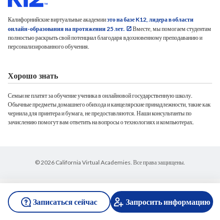
Калифорнийские виртуальные академии
это на базе K12, лидера в области
онлайн-образования на протяжении 25 лет.
Вместе, мы помогаем студентам
полностью раскрыть свой потенциал благодаря вдохновенному преподаванию и
персонализированного обучения.
Хорошо знать
Семьи не платят за обучение ученика в онлайновой государственную школу.
Обычные предметы домашнего обихода и канцелярские принадлежности, такие как
чернила для принтера и бумага, не предоставляются. Наши консультанты по
зачислению помогут вам ответить на вопросы о технологиях и компьютерах.
© 2026 California Virtual Academies. Все права защищены.
Записаться сейчас
Запросить информацию