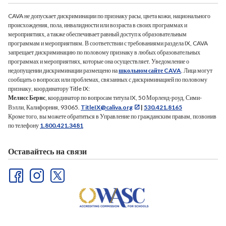
CAVA не допускает дискриминации по признаку расы, цвета кожи, национального
происхождения, пола, инвалидности или возраста в своих программах и
мероприятиях, а также обеспечивает равный доступ к образовательным
программам и мероприятиям. В соответствии с требованиями раздела IX, CAVA
запрещает дискриминацию по половому признаку в любых образовательных
программах и мероприятиях, которые она осуществляет. Уведомление о
недопущении дискриминации размещено на
школьном сайте CAVA
. Лица могут
сообщать о вопросах или проблемах, связанных с дискриминацией по половому
признаку, координатору Title IX:
Мелисс Бернс
, координатор по вопросам титула IX, 50 Морленд-роуд, Сими-
Вэлли, Калифорния, 93065.
TitleIX@caliva.org
|
530.421.8165
Кроме того, вы можете обратиться в Управление по гражданским правам, позвонив
по телефону
1.800.421.3481
Оставайтесь на связи