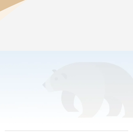
Главная
>
Семейный ресурсный центр
Посещаемость
Parent Student Handbook English [PDF]
Parent Student Handbook Spanish [PDF]