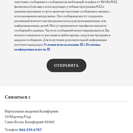
текстовые сообщения и сообщения на мобильный телефон от Stride/K12,
филиалов и/или школ, использующих учебные программы K12 и
административные услуги, включая текстовые сообщения и звонки с
использованием автодозвона. Эти сообщения могут содержать
рекламный контент или предназначаться для транзакционных или
информационных целей. Могут применяться тарифы на передачу
сообщений и данных. Частота сообщений может варьироваться. Вы
можете отказаться от рассылки в любое время, следуя инструкциям в
каждом сообщении. Для получения дополнительной информации
посетите наш раздел
Условия использования
и
Политика
конфиденциальности
ОТПРАВИТЬ
Связаться с
Виртуальные академии Калифорнии
50 Морленд Роуд
Сими-Вэлли, Калифорния 93065
Телефон:
866.339.6787