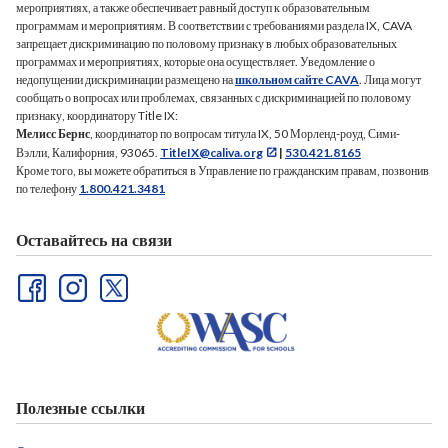
программах и мероприятиях, которые она осуществляет. Уведомление о
недопущении дискриминации размещено на
школьном сайте CAVA
. Лица могут
сообщать о вопросах или проблемах, связанных с дискриминацией по половому
признаку, координатору Title IX:
Мелисс Бернс
, координатор по вопросам титула IX, 50 Морленд-роуд, Сими-
Вэлли, Калифорния, 93065.
TitleIX@caliva.org
|
530.421.8165
Кроме того, вы можете обратиться в Управление по гражданским правам, позвонив
по телефону
1.800.421.3481
Оставайтесь на связи
Полезные ссылки
Свяжитесь с нами
Возможности карьерного роста