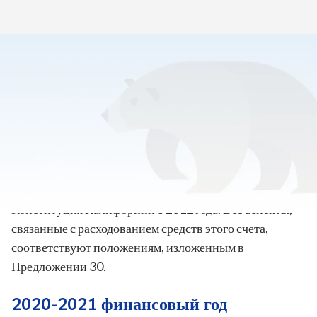
Главная
>
Семейный ресурсный центр
>
Счет защиты образования
Общественность может получить доступ к
финансовой информации, относящейся к Счету
защиты образования следующих независимых школ
California Virtual Academy, как того требует
Конституция Калифорнии с 2012 года. Все аспекты,
связанные с расходованием средств этого счета,
соответствуют положениям, изложенным в
Предложении 30.
2020-2021 финансовый год