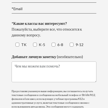
*Какие классы вас интересуют?
Пожалуйста, выберите все, что относится к
данному вопросу.
TK
K-5
6-8
9-12
Добавьте личную заметку
(необязательно)
Чем мы можем вам помочь?
Предоставляя указанную выше информацию, вы соглашаетесь получать
текстовые сообщения и сообщения на мобильный телефон от Stride/K12,
филиалов и/или школ, использующих учебные программы K12 и
административные услуги, включая текстовые сообщения и звонки с
использованием автодозвона. Эти сообщения могут содержать
рекламный контент или предназначаться для транзакционных или
информационных целей. Могут применяться тарифы на передачу
сообщений и данных. Частота сообщений может варьироваться. Вы
можете отказаться от рассылки в любое время, следуя инструкциям в