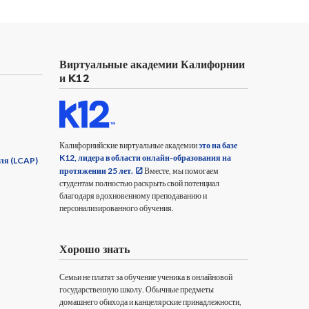
Виртуальные академии Калифорнии
и K12
Калифорнийские виртуальные академии
это на базе
K12, лидера в области онлайн-образования на
оля (LCAP)
протяжении 25 лет.
Вместе, мы помогаем
студентам полностью раскрыть свой потенциал
благодаря вдохновенному преподаванию и
персонализированного обучения.
Хорошо знать
Семьи не платят за обучение ученика в онлайновой
государственную школу. Обычные предметы
домашнего обихода и канцелярские принадлежности,