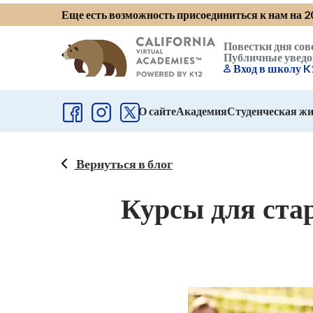
Еще есть возможность присоединиться к нам на 
Повестки дня сов
Публичные увед
Вход в школу K
О сайте
Академия
Студенческая жи
Вернуться в блог
Курсы для ст