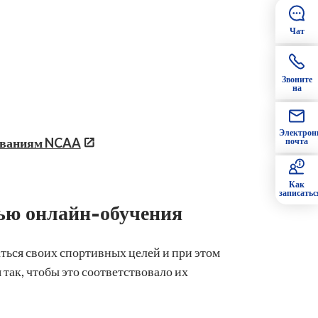
Чат
Звоните
на
Электрон
бованиям NCAA
почта
Как
записатьс
ью онлайн-обучения
ься своих спортивных целей и при этом
так, чтобы это соответствовало их