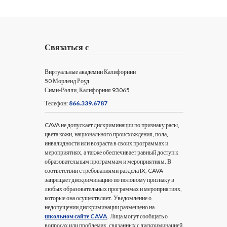
Связаться с
Виртуальные академии Калифорнии
50 Морленд Роуд
Сими-Вэлли, Калифорния 93065
Телефон:
866.339.6787
CAVA не допускает дискриминации по признаку расы,
цвета кожи, национального происхождения, пола,
инвалидности или возраста в своих программах и
мероприятиях, а также обеспечивает равный доступ к
образовательным программам и мероприятиям. В
соответствии с требованиями раздела IX, CAVA
запрещает дискриминацию по половому признаку в
любых образовательных программах и мероприятиях,
которые она осуществляет. Уведомление о
недопущении дискриминации размещено на
школьном сайте CAVA
. Лица могут сообщать о
вопросах или проблемах, связанных с дискриминацией