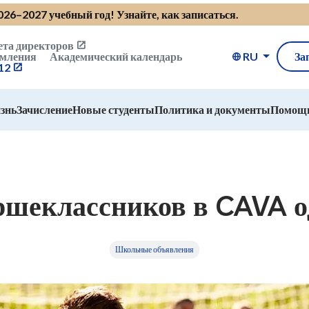
2026–2027 учебный год!
Узнайте, как записаться
.
ета директоров
омления
Академический календарь
RU
За
12
знь
Зачисление
Новые студенты
Политика и документы
Помощ
аршеклассников в CAVA 
Школьные объявления