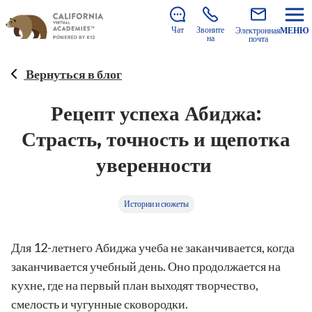
Еще есть возможность присоединиться к нам на 2026–
2027 учебный год!
Узнайте, как записаться
.
Чат
Звоните
Электронная
МЕНЮ
на
почта
Вернуться в блог
Рецепт успеха Абиджа:
Страсть, точность и щепотка
уверенности
Истории и сюжеты
Для 12-летнего Абиджа учеба не заканчивается, когда
заканчивается учебный день. Оно продолжается на
кухне, где на первый план выходят творчество,
смелость и чугунные сковородки.