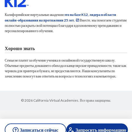
Калифорнийские виртуальные академии
это на базе K12, лидера в области
онлайн-образования на протяжении 25 лет.
Вместе, мы помогаем студентам
полностью раскрыть свой потенциал благодаря вдохновенному преподаванию и
персонализированного обучения.
Хорошо знать
Семьи не платят за обучение ученика в онлайновой государственную школу.
Обычные предметы домашнего обихода и канцелярские принадлежности, такие как
чернила для принтера и бумага, не предоставляются. Наши консультанты по
зачислению помогут вам ответить на вопросы о технологиях и компьютерах.
© 2026 California Virtual Academies. Все права защищены.
Записаться сейчас
Запросить информацию