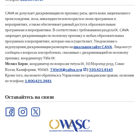
CAVA не допускает дискриминации по признаку расы, цвета кожи, национального
происхождения, пола, инвалидности или возраста в своих программах и
мероприятиях, а также обеспечивает равный доступ к образовательным
программам и мероприятиям. В соответствии с требованиями раздела IX, CAVA
запрещает дискриминацию по половому признаку в любых образовательных
программах и мероприятиях, которые она осуществляет. Уведомление о
недопущении дискриминации размещено на
школьном сайте CAVA
. Лица могут
сообщать о вопросах или проблемах, связанных с дискриминацией по половому
признаку, координатору Title IX:
Мелисс Бернс
, координатор по вопросам титула IX, 50 Морленд-роуд, Сими-
Вэлли, Калифорния, 93065.
TitleIX@caliva.org
|
530.421.8165
Кроме того, вы можете обратиться в Управление по гражданским правам, позвонив
по телефону
1.800.421.3481
Оставайтесь на связи