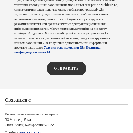
текстовые сообщения и сообщения на мобильный телефон от Stride/K12,
филиалов и/или школ, использующих учебные программы K12 и
административные услуги, включая текстовые сообщения и звонки с
использованием автодозвона. Эти сообщения могут содержать
рекламный контент или предназначаться для транзакционных или
информационных целей. Могут применяться тарифы на передачу
сообщений и данных. Частота сообщений может варьироваться. Вы
можете отказаться от рассылки в любое время, следуя инструкциям в
каждом сообщении. Для получения дополнительной информации
посетите наш раздел
Условия использования
и
Политика
конфиденциальности
ОТПРАВИТЬ
Связаться с
Виртуальные академии Калифорнии
50 Морленд Роуд
Сими-Вэлли, Калифорния 93065
Телефон:
866.339.6787